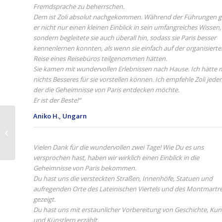
Fremdsprache zu beherrschen.
Dem ist Zoli absolut nachgekommen. Während der Führungen 
er nicht nur einen kleinen Einblick in sein umfangreiches Wissen,
sondern begleitete sie auch überall hin, sodass sie Paris besser
kennenlernen konnten, als wenn sie einfach auf der organisierte
Reise eines Reisebüros teilgenommen hätten.
Sie kamen mit wundervollen Erlebnissen nach Hause. Ich hätte 
nichts Besseres für sie vorstellen können. Ich empfehle Zoli jede
der die Geheimnisse von Paris entdecken möchte.
Er ist der Beste!“
Aniko H., Ungarn
Paris, Stadt der
Landmärkte
Vielen Dank für die wundervollen zwei Tage! Wie Du es uns
versprochen hast, haben wir wirklich einen Einblick in die
Geheimnisse von Paris bekommen.
Du hast uns die versteckten Straßen, Innenhöfe, Statuen und
aufregenden Orte des Lateinischen Viertels und des Montmartr
gezeigt.
Du hast uns mit erstaunlicher Vorbereitung von Geschichte, Kun
und Künstlern erzählt.