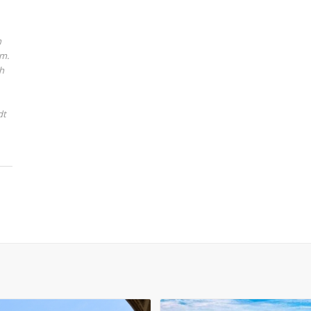
n
um.
ch
dt