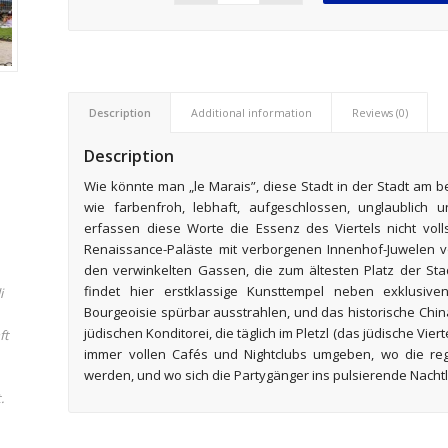
Description
Additional information
Reviews (0)
Description
Wie könnte man „le Marais”, diese Stadt in der Stadt am b
wie farbenfroh, lebhaft, aufgeschlossen, unglaublich 
erfassen diese Worte die Essenz des Viertels nicht voll
Renaissance-Paläste mit verborgenen Innenhof-Juwelen
den verwinkelten Gassen, die zum ältesten Platz der S
findet hier erstklassige Kunsttempel neben exklus
i
Bourgeoisie spürbar ausstrahlen, und das historische China
jüdischen Konditorei, die täglich im Pletzl (das jüdische Vier
ft
immer vollen Cafés und Nightclubs umgeben, wo die r
werden, und wo sich die Partygänger ins pulsierende Nacht
.