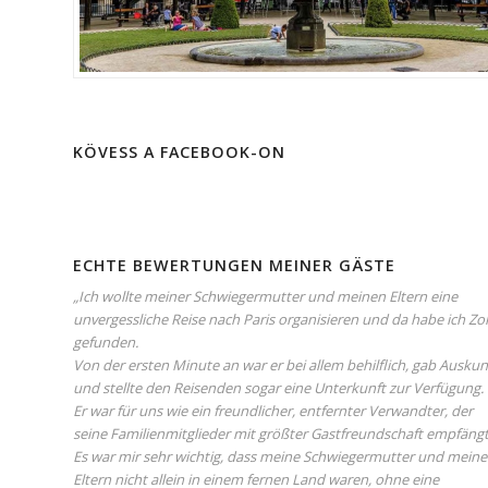
KÖVESS A FACEBOOK-ON
ECHTE BEWERTUNGEN MEINER GÄSTE
„Ich wollte meiner Schwiegermutter und meinen Eltern eine
unvergessliche Reise nach Paris organisieren und da habe ich Zol
gefunden.
Von der ersten Minute an war er bei allem behilflich, gab Auskun
und stellte den Reisenden sogar eine Unterkunft zur Verfügung.
Er war für uns wie ein freundlicher, entfernter Verwandter, der
seine Familienmitglieder mit größter Gastfreundschaft empfängt
Es war mir sehr wichtig, dass meine Schwiegermutter und meine
Eltern nicht allein in einem fernen Land waren, ohne eine