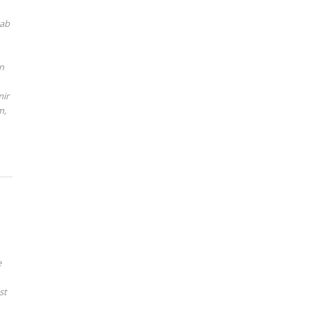
gab
n
mir
m,
e
st