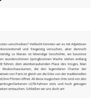
esten umschreiben? Vielleicht könnten wir es mit Adjektiven
unkonventionell und freigeistig versuchen, aber dennoch
ständig. Le Marais ist lebendige Geschichte, wo luxuriöse
 von wunderschönen Springbrunnen Wache stehen entlang
tadt führen: dem atemberaubenden Place des Vosges. Man
iven Modeschauräumen, die den legendären Charme der
town von Paris ist gleich um die Ecke von der traditionellen
tel) ihre Pforten öffnet. All diese magischen Orte sind von den
egenbogenfarbenen LGTB-Fahnen stolz und hoch getragen
leben eintauchen. Schließen wir uns doch an!