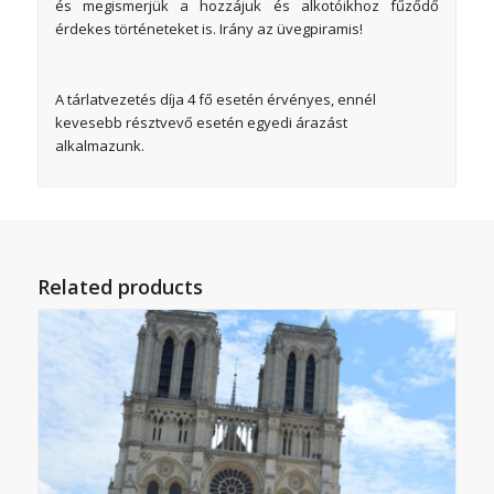
és megismerjük a hozzájuk és alkotóikhoz fűződő
érdekes történeteket is. Irány az üvegpiramis!
A tárlatvezetés díja 4 fő esetén érvényes, ennél
kevesebb résztvevő esetén egyedi árazást
alkalmazunk.
Related products