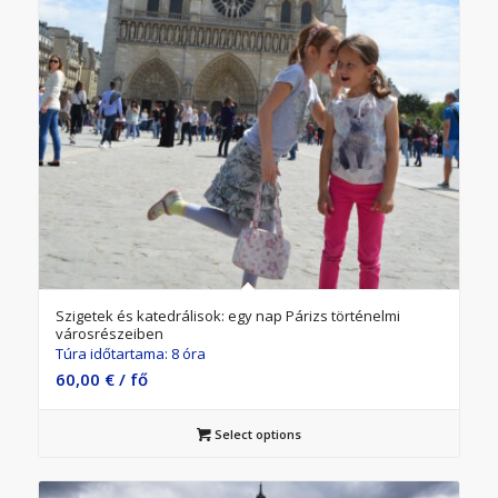
Szigetek és katedrálisok: egy nap Párizs történelmi
városrészeiben
Túra időtartama: 8 óra
60,00
€
/ fő
Select options