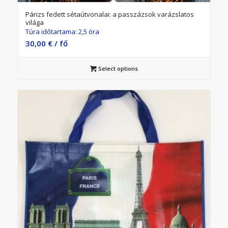
Párizs fedett sétaútvonalai: a passzázsok varázslatos
világa
Túra időtartama: 2,5 óra
30,00
€
/ fő
Select options