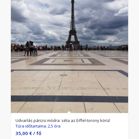
5.00
Udvarlás párizsi módra: séta az Eiffel-torony körül
Túra időtartama: 2,5 óra
35,00
€
/ fő