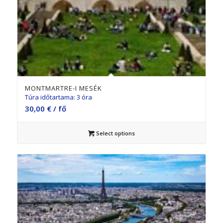
MONTMARTRE-I MESÉK
Túra időtartama: 3 óra
30,00
€
/ fő
Select options