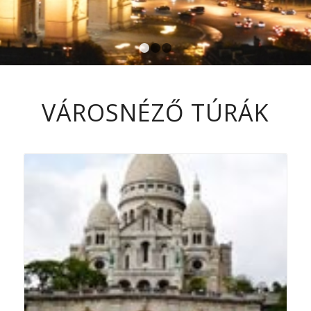
1
2
3
VÁROSNÉZŐ TÚRÁK