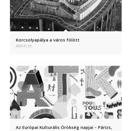
Korcsolyapálya a város fölött
2023.01.23.
Az Európai Kulturális Örökség napjai – Párizs,