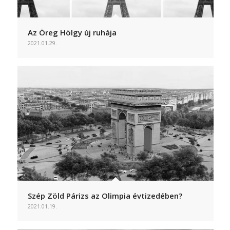
Az Öreg Hölgy új ruhája
2021.01.29.
Szép Zöld Párizs az Olimpia évtizedében?
2021.01.19.