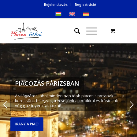
Bejelentkezés
Regisztráció
PIACOZÁS PÁRIZSBAN
A világváros, ahol minden nap több piacot is tartanak:
keressünk fel egyet, trécseljünk a kofákkal és kóstoljuk
Következő
végig az ínyencfalatokat!
IRÁNY A PIAC!