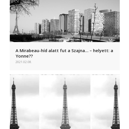
A Mirabeau-híd alatt fut a Szajna… – helyett: a
Yonne??
2021.02.08.