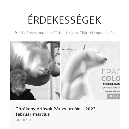
ÉRDEKESSÉGEK
Mind
/
Párizs múzsái
/
Párizs rikkancs
/
Párizsi impressziók
Törékeny óriások Párizs utcáin – 2023
február-március
2023.02.01.