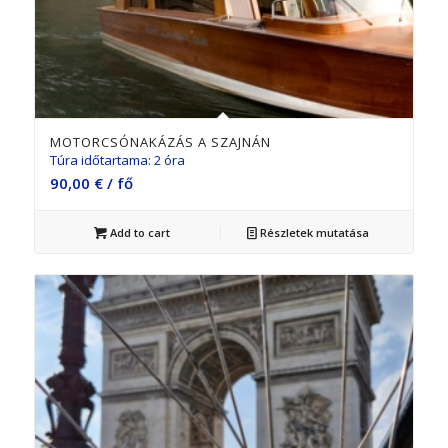
MOTORCSÓNAKÁZÁS A SZAJNÁN
Túra időtartama: 2 óra
90,00
€
/ fő
Add to cart
Részletek mutatása