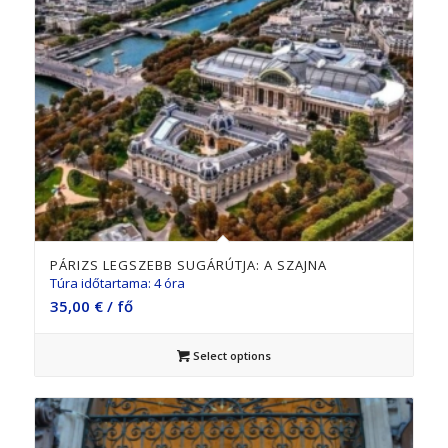
PÁRIZS LEGSZEBB SUGÁRÚTJA: A SZAJNA
Túra időtartama: 4 óra
35,00
€
/ fő
Select options