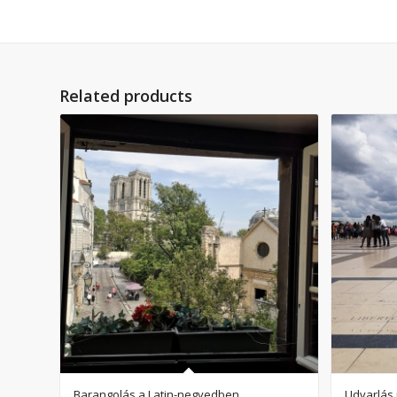
Related products
Barangolás a Latin-negyedben
Udvarlás p