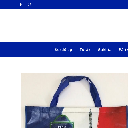
Kezdőlap
Túrák
Galéria
Páriz