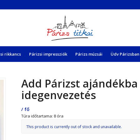
si rikkancs
Párizsi impressziók
Párizs múzsái
Üdv Párizsban 
Add Párizst ajándékba
idegenvezetés
/ fő
Túra időtartama: 8 óra
This product is currently out of stock and unavailable.