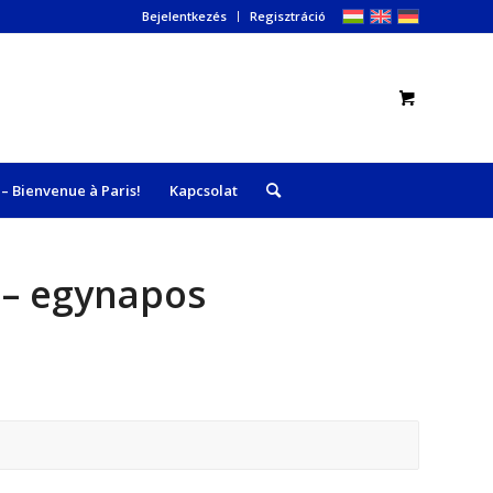
Bejelentkezés
Regisztráció
– Bienvenue à Paris!
Kapcsolat
 – egynapos