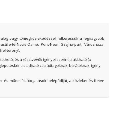
yalog vagy tömegközlekedéssel felkeressük a legnagyobb
astille-térNotre-Dame, Pont-Neuf, Szajna-part, Városháza,
fel-torony).
thető, és a résztvevők igényei szerint alakítható (a
glepetésként is adható családtagoknak, barátoknak, igény
um- és műemléklátogatások belépődíját, a közlekedés illetve