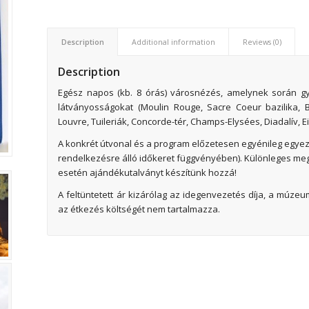
Description
Additional information
Reviews (0)
Description
Egész napos (kb. 8 órás) városnézés, amelynek során g
látványosságokat (Moulin Rouge, Sacre Coeur bazilika, B
Louvre, Tuileriák, Concorde-tér, Champs-Elysées, Diadalív, Eif
A konkrét útvonal és a program előzetesen egyénileg egyezte
rendelkezésre álló időkeret függvényében). Különleges me
esetén ajándékutalványt készítünk hozzá!
A feltüntetett ár kizárólag az idegenvezetés díja, a múze
az étkezés költségét nem tartalmazza.