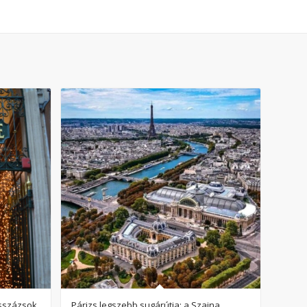
asszázsok
Párizs legszebb sugárútja: a Szajna