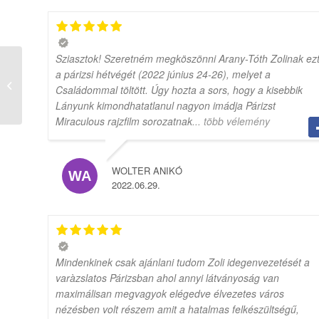
Sziasztok! Szeretném megköszönni Arany-Tóth Zolinak ez
Ismerkedés Párizzsal
a párizsi hétvégét (2022 június 24-26), melyet a
– félnapos
Családommal töltött. Úgy hozta a sors, hogy a kisebbik
idegenvezetés
Lányunk kimondhatatlanul nagyon imádja Párizst
Miraculous rajzfilm sorozatnak
... több vélemény
WOLTER ANIKÓ
2022.06.29.
Mindenkinek csak ajánlani tudom Zoli idegenvezetését a
varàzslatos Párizsban ahol annyi látványoság van
maximálisan megvagyok elégedve élvezetes város
nézésben volt részem amit a hatalmas felkészültségű,