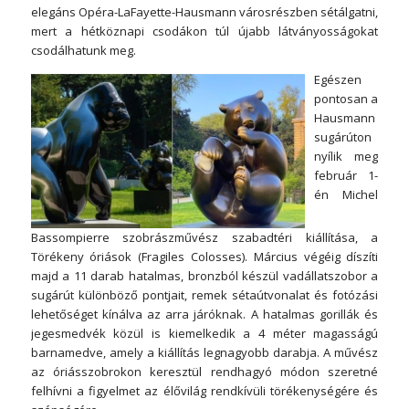
elegáns Opéra-LaFayette-Hausmann városrészben sétálgatni,
mert a hétköznapi csodákon túl újabb látványosságokat
csodálhatunk meg.
Egészen
pontosan a
Hausmann
sugárúton
nyílik meg
február 1-
én Michel
Bassompierre szobrászművész szabadtéri kiállítása, a
Törékeny óriások (Fragiles Colosses). Március végéig díszíti
majd a 11 darab hatalmas, bronzból készül vadállatszobor a
sugárút különböző pontjait, remek sétaútvonalat és fotózási
lehetőséget kínálva az arra járóknak. A hatalmas gorillák és
jegesmedvék közül is kiemelkedik a 4 méter magasságú
barnamedve, amely a kiállítás legnagyobb darabja. A művész
az óriásszobrokon keresztül rendhagyó módon szeretné
felhívni a figyelmet az élővilág rendkívüli törékenységére és