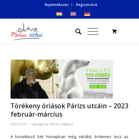
Bejelentkezés
Regisztráció
Törékeny óriások Párizs utcáin – 2023
február-március
/
2023.02.01.
Kategória:
Párizs rikkancs
A következő két hónapban még inkább érdemes lesz az